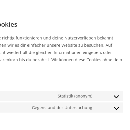
ookies
te richtig funktionieren und deine Nutzervorlieben bekannt
hen wir es dir einfacher unsere Website zu besuchen. Auf
ht wiederholt die gleichen Informationen eingeben, oder
arenkorb bis du bezahlst. Wir können diese Cookies ohne dein
Statistik (anonym)
Consent
to
Gegenstand der Untersuchung
Consent
service
to
elementor
service