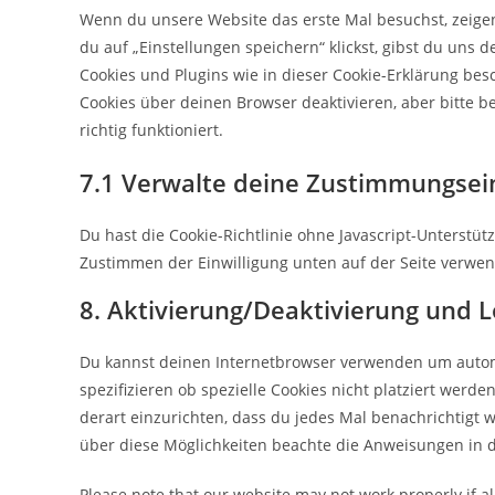
Wenn du unsere Website das erste Mal besuchst, zeigen 
du auf „Einstellungen speichern“ klickst, gibst du uns d
Cookies und Plugins wie in dieser Cookie-Erklärung b
Cookies über deinen Browser deaktivieren, aber bitte 
richtig funktioniert.
7.1 Verwalte deine Zustimmungsei
Du hast die Cookie-Richtlinie ohne Javascript-Unterstü
Zustimmen der Einwilligung unten auf der Seite verwe
8. Aktivierung/Deaktivierung und 
Du kannst deinen Internetbrowser verwenden um autom
spezifizieren ob spezielle Cookies nicht platziert werde
derart einzurichten, dass du jedes Mal benachrichtigt wi
über diese Möglichkeiten beachte die Anweisungen in d
Please note that our website may not work properly if all