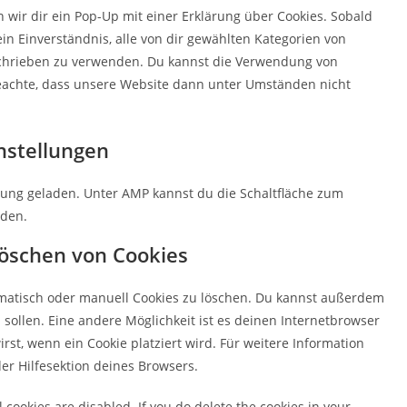
sonstiges
wir dir ein Pop-Up mit einer Erklärung über Cookies. Sobald
ein Einverständnis, alle von dir gewählten Kategorien von
eschrieben zu verwenden. Du kannst die Verwendung von
beachte, dass unsere Website dann unter Umständen nicht
nstellungen
tzung geladen. Unter AMP kannst du die Schaltfläche zum
nden.
Löschen von Cookies
atisch oder manuell Cookies zu löschen. Du kannst außerdem
n sollen. Eine andere Möglichkeit ist es deinen Internetbrowser
rst, wenn ein Cookie platziert wird. Für weitere Information
er Hilfesektion deines Browsers.
 cookies are disabled. If you do delete the cookies in your